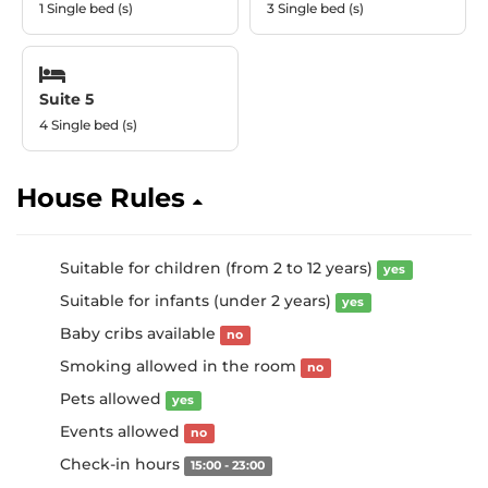
1 Single bed (s)
3 Single bed (s)
Suite 5
4 Single bed (s)
House Rules
Suitable for children (from 2 to 12 years)
yes
Suitable for infants (under 2 years)
yes
Baby cribs available
no
Smoking allowed in the room
no
Pets allowed
yes
Events allowed
no
Check-in hours
15:00 - 23:00