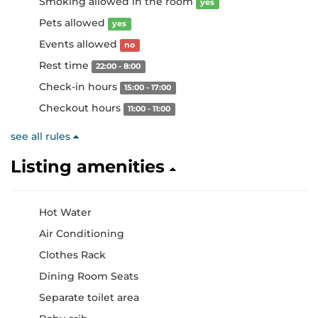
Smoking allowed in the room
yes
Pets allowed
yes
Events allowed
no
Rest time
22:00 - 8:00
Check-in hours
15:00 - 17:00
Checkout hours
11:00 - 11:00
see all rules
Listing amenities
Hot Water
Air Conditioning
Clothes Rack
Dining Room Seats
Separate toilet area