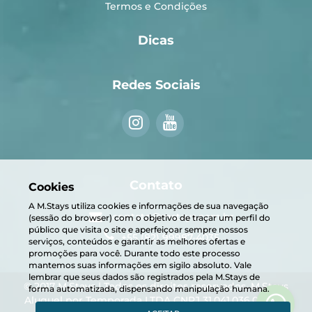
Termos e Condições
Dicas
Redes Sociais
Contato
Cookies
A M.Stays utiliza cookies e informações de sua navegação
contato@mstays.com.br
(sessão do browser) com o objetivo de traçar um perfil do
público que visita o site e aperfeiçoar sempre nossos
+55 (82) 99987-4035
serviços, conteúdos e garantir as melhores ofertas e
promoções para você. Durante todo este processo
mantemos suas informações em sigilo absoluto. Vale
lembrar que seus dados são registrados pela M.Stays de
© 2017 M.Stays | Todos os direitos reservados. M.Stays
forma automatizada, dispensando manipulação humana.
Aluguel por Temporada LTDA CNPJ 31.041.036.0001-01