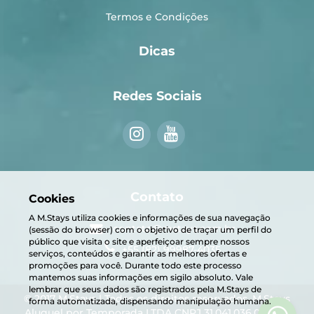
Termos e Condições
Dicas
Redes Sociais
Contato
Cookies
A M.Stays utiliza cookies e informações de sua navegação
contato@mstays.com.br
(sessão do browser) com o objetivo de traçar um perfil do
público que visita o site e aperfeiçoar sempre nossos
+55 (82) 99987-4035
serviços, conteúdos e garantir as melhores ofertas e
promoções para você. Durante todo este processo
mantemos suas informações em sigilo absoluto. Vale
lembrar que seus dados são registrados pela M.Stays de
© 2017 M.Stays | Todos os direitos reservados. M.Stays
forma automatizada, dispensando manipulação humana.
Aluguel por Temporada LTDA CNPJ 31.041.036.0001-01