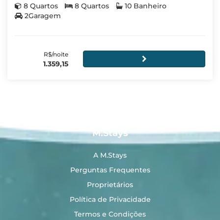
8 Quartos
8 Quartos
10 Banheiro
2Garagem
R$/noite
1.359,15
M.Stays
A M.Stays
Perguntas Frequentes
Proprietários
Política de Privacidade
Termos e Condições