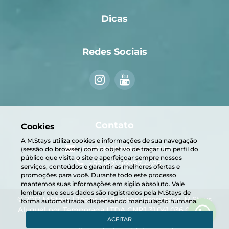
Dicas
Redes Sociais
Contato
Cookies
A M.Stays utiliza cookies e informações de sua navegação
contato@mstays.com.br
(sessão do browser) com o objetivo de traçar um perfil do
público que visita o site e aperfeiçoar sempre nossos
+55 (82) 99987-4035
serviços, conteúdos e garantir as melhores ofertas e
promoções para você. Durante todo este processo
mantemos suas informações em sigilo absoluto. Vale
lembrar que seus dados são registrados pela M.Stays de
© 2017 M.Stays | Todos os direitos reservados. M.Stays
forma automatizada, dispensando manipulação humana.
Aluguel por Temporada LTDA CNPJ 31.041.036.0001-01
ACEITAR
powered by
stays.net